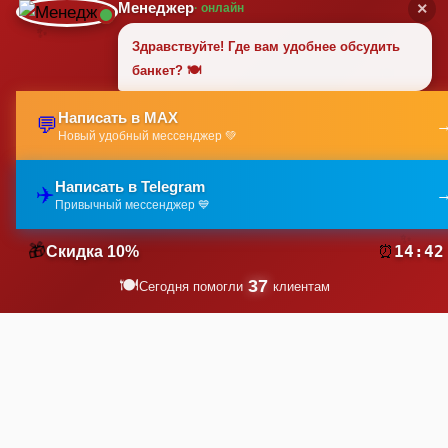
Менеджер
×
· онлайн
Балашихе
✨
Здравствуйте! Где вам удобнее обсудить
🍽️
банкет? 🍽️
Написать в MAX
💬
Новый удобный мессенджер 💚
Написать в Telegram
✈️
🎉
Привычный мессенджер 💙
✨
Кейтеринг Солнечногорск
Кейтеринг Лыткарино -
🎁
14:41
Скидка 10%
⏰
заказать в кейтеринговой
заказать услуги
компании Выездной банкет
кейтеринговой компании
🍽️
37
Сегодня помогли
клиентам