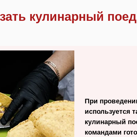
зать кулинарный пое
При проведени
используется т
кулинарный пое
командами гото