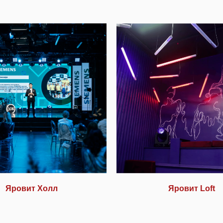
Яровит Холл
Яровит Loft