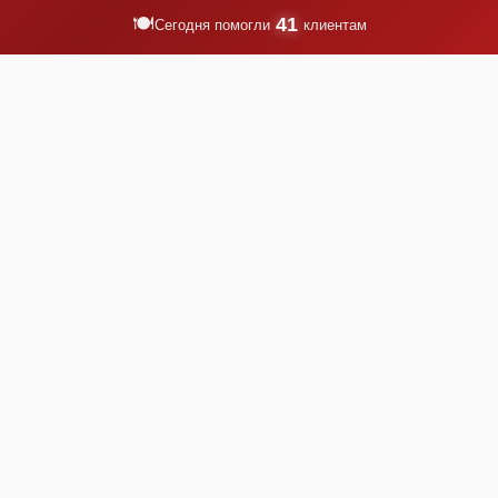
🍽️
41
Сегодня помогли
клиентам
Кейтеринг Солнечногорск
Кейтеринг Лыткарино -
заказать в кейтеринговой
заказать услуги
компании Выездной банкет
кейтеринговой компании
Кейтеринг Климовск -
Кейтеринг Видное - заказать
заказать выездной ресторан,
выездное обслуживание в
банкет, фуршет в Климовске
профессиональной
компании