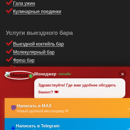
Гала ужин
Кулинарные поединки
Услуги выездного бара
Выездной коктейль бар
Молекулярный бар
Фреш бар
Бармен шоу
Менеджер
×
· онлайн
Пирамида из бокалов шампанского
✨
Услуги сомелье
Здравствуйте! Где вам удобнее обсудить
🍽️
банкет? 🍽️
Скрутка сигар
Пирамида из бокалов шампанского
Написать в MAX
💬
Шоколадный фонтан
Новый удобный мессенджер 💚
Выездной пивной бар
Бар молочных коктейлей
Написать в Telegram
✈️
🎉