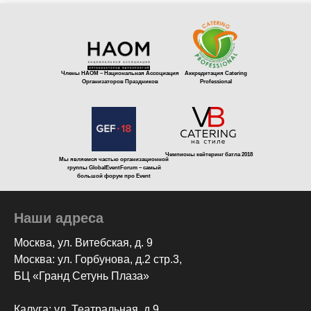
Члены НАОМ – Национальная Ассоциация
Аккредитация Catering
Организаторов Праздников
Professional
Чемпионы кейтеринг батла 2018
Мы являемся частью организационной
группы GlobalEventForum – самый
большой форум про Event
Наши адреса
Москва, ул. Витебская, д. 9
Москва: ул. Горбунова, д.2 стр.3,
БЦ «Гранд Сетунь Плаза»
Калуга: ул. Театральная, д.9