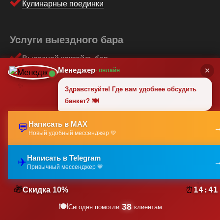
Кулинарные поединки
Услуги выездного бара
Выездной коктейль бар
Менеджер
×
· онлайн
Молекулярный бар
Фреш бар
✨
Здравствуйте! Где вам удобнее обсудить
🍽️
Бармен шоу
банкет? 🍽️
Пирамида из бокалов шампанского
Написать в MAX
💬
Услуги сомелье
Новый удобный мессенджер 💚
Скрутка сигар
Пирамида из бокалов шампанского
Написать в Telegram
✈️
🎉
Привычный мессенджер 💙
Шоколадный фонтан
✨
Выездной пивной бар
🎁
14:40
Скидка 10%
⏰
Бар молочных коктейлей
🍽️
38
Сегодня помогли
клиентам