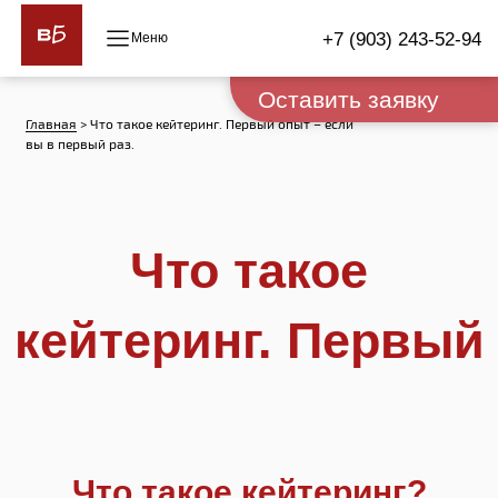
+7 (903) 243-52-94
Оставить заявку
Главная
> Что такое кейтеринг. Первый опыт – если
вы в первый раз.
Что такое
кейтеринг. Первый
опыт – если вы в
первый раз.
Что такое кейтеринг?