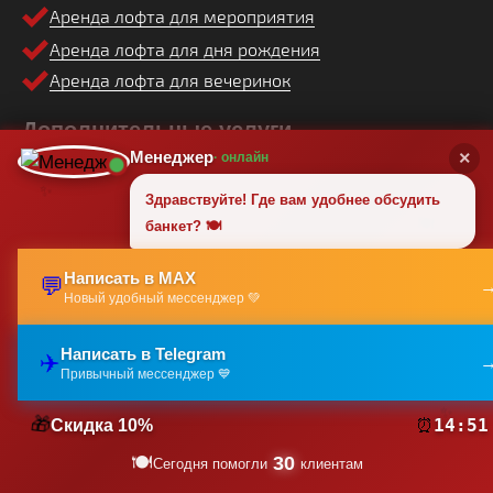
Аренда лофта для мероприятия
Аренда лофта для дня рождения
Аренда лофта для вечеринок
Дополнительные услуги
Менеджер
×
· онлайн
Организация свадеб под ключ
✨
Здравствуйте! Где вам удобнее обсудить
Украшение зала и декор
🍽️
банкет? 🍽️
Подбор площадок для меропирятий
Фото и Видео сьемка
Написать в MAX
💬
Ведущий на мероприятие
Новый удобный мессенджер 💚
Заказать диджея на
мероприятие
Написать в Telegram
Организация трансфера
✈️
🎉
Привычный мессенджер 💙
Координация мероприятий
✨
Свадебный распорядитель
🎁
14:50
Скидка 10%
⏰
🍽️
30
Сегодня помогли
клиентам